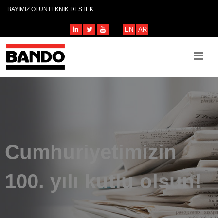
BAYİMİZ OLUN
TEKNİK DESTEK
EN
AR
Cumhuriyetimizin
100. yılı kutlu olsun!