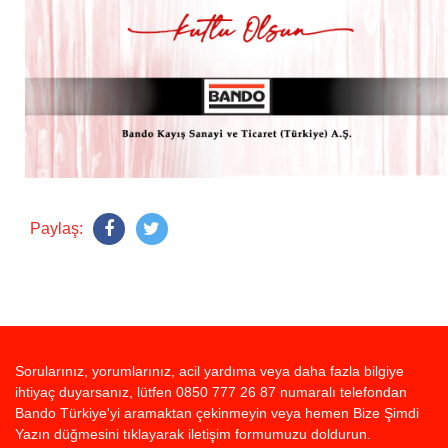
Paylaş:
Sorularınız, yorumlarınız, acil yardıma veya daha fazla bilgiye
ihtiyaç duyarsanız, lütfen 0850 777 26 87 numaralı telefondan
Bando Türkiye'yi aramaktan çekinmeyin veya hemen Bize Şimdi
Yazın düğmesini tıklayarak iletişim formumuzu doldurun.