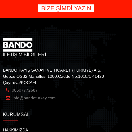
BİZE ŞİMDİ YAZIN
İLETİŞİM BİLGİLERİ
BANDO KAYIŞ SANAYİ VE TİCARET (TÜRKİYE) A.Ş.
Gebze OSB2 Mahallesi 1000.Cadde No:1018/1 41420
Çayırova/KOCAELİ
08507772687
info@bandoturkey.com
KURUMSAL
HAKKIMIZDA