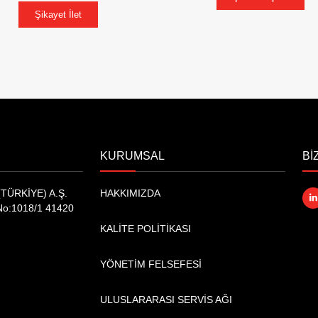
Şikayet İlet
KURUMSAL
Bİ
TÜRKİYE) A.Ş.
HAKKIMIZDA
No:1018/1 41420
KALİTE POLİTİKASI
YÖNETİM FELSEFESİ
ULUSLARARASI SERVİS AĞI