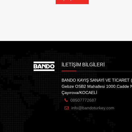
İLETİŞİM BİLGİLERİ
BANDO KAYIŞ SANAYİ VE TİCARET (
Gebze OSB2 Mahallesi 1000.Cadde 
Çayırova/KOCAELİ
08507772687
info@bandoturkey.com