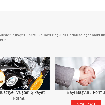
Müşteri Şikayet Formu ve Bayi Başvuru Formuna aşağıdaki link
tır.
ustriyel Müşteri Şikayet
Bayi Başvuru Formu
Formu
Şimdi Başvur