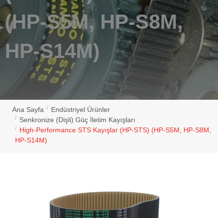
(HP-S5M, HP-S8M,
HP-S14M)
Ana Sayfa
Endüstriyel Ürünler
Senkronize (Dişli) Güç İletim Kayışları
High-Performance STS Kayışlar (HP-STS) (HP-S5M, HP-S8M,
HP-S14M)