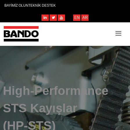
BAYİMİZ OLUN
TEKNİK DESTEK
EN
AR
High-Performance
STS Kayışlar
(HP-STS)