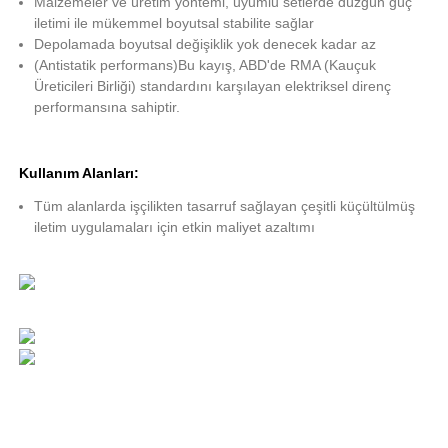
Malzemeler ve üretim yöntemi, uyumlu setlerde düzgün güç
iletimi ile mükemmel boyutsal stabilite sağlar
Depolamada boyutsal değişiklik yok denecek kadar az
(Antistatik performans)Bu kayış, ABD'de RMA (Kauçuk
Üreticileri Birliği) standardını karşılayan elektriksel direnç
performansına sahiptir.
Kullanım Alanları:
Tüm alanlarda işçilikten tasarruf sağlayan çeşitli küçültülmüş
iletim uygulamaları için etkin maliyet azaltımı