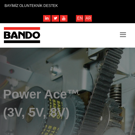
BAYİMİZ OLUN
TEKNİK DESTEK
EN
AR
Power Ace™
(3V, 5V, 8V)