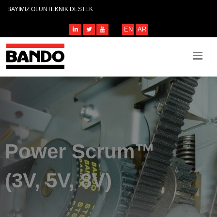
BAYİMİZ OLUN
TEKNİK DESTEK
EN
AR
Power Scrum™
(3V, 5V, 8V)