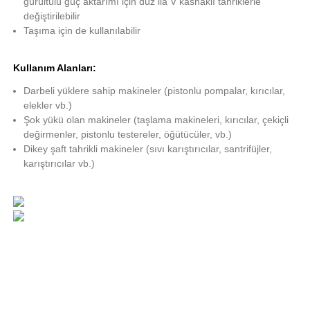
gürültülü güç aktarımı için düz ila V kasnaklı tahriklerle
değiştirilebilir
Taşıma için de kullanılabilir
Kullanım Alanları:
Darbeli yüklere sahip makineler (pistonlu pompalar, kırıcılar,
elekler vb.)
Şok yükü olan makineler (taşlama makineleri, kırıcılar, çekiçli
değirmenler, pistonlu testereler, öğütücüler, vb.)
Dikey şaft tahrikli makineler (sıvı karıştırıcılar, santrifüjler,
karıştırıcılar vb.)