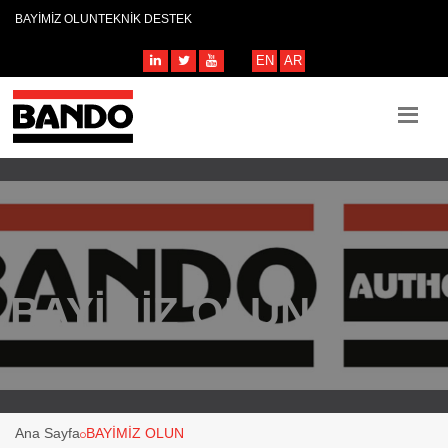
BAYİMİZ OLUN
TEKNİK DESTEK
EN
AR
BAYİMİZ OLUN
Ana Sayfa
BAYİMİZ OLUN