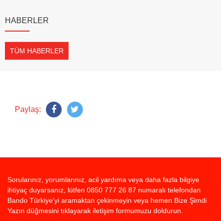
HABERLER
TÜM HABERLER
Paylaş:
Sorularınız, yorumlarınız, acil yardıma veya daha fazla bilgiye
ihtiyaç duyarsanız, lütfen 0850 777 26 87 numaralı telefondan
Bando Türkiye'yi aramaktan çekinmeyin veya hemen Bize Şimdi
Yazın düğmesini tıklayarak iletişim formumuzu doldurun.