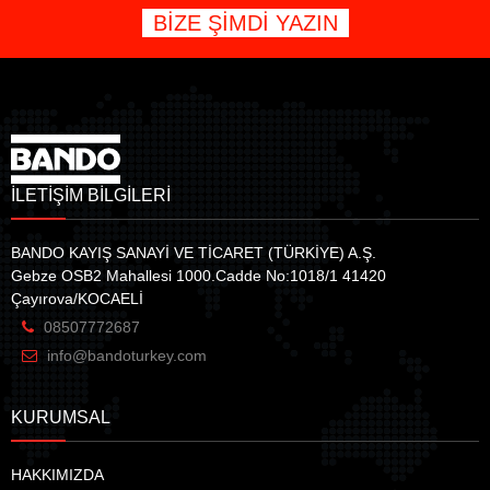
BİZE ŞİMDİ YAZIN
İLETİŞİM BİLGİLERİ
BANDO KAYIŞ SANAYİ VE TİCARET (TÜRKİYE) A.Ş.
Gebze OSB2 Mahallesi 1000.Cadde No:1018/1 41420
Çayırova/KOCAELİ
08507772687
info@bandoturkey.com
KURUMSAL
HAKKIMIZDA